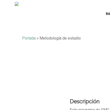
Skip
to
main
In
content
Portada
»
Metodología de estudio
Descripción
M
Este programa de FMC s