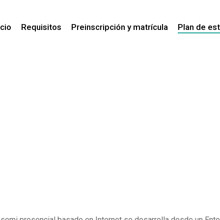
icio
Requisitos
Preinscripción y matrícula
Plan de es
etodología de estud
emi presencial basado en Internet se desarrolla desde un Entorn