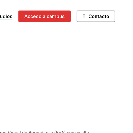
tudios
Acceso a campus
Contacto
io
o Virtual de Aprendizaje (EVA) con un alto