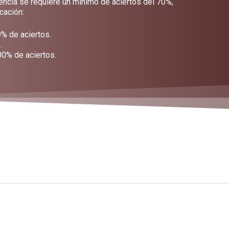
iencia se requiere un mínimo de aciertos del 70%,
icación:
% de aciertos.
.
00% de aciertos.